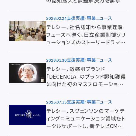
の認知拡大と課題解決力を訴求
2026.02.24
支援実績・事業ニュース
テレシー、社名認知から事業理解
フェーズへ導く、日立産業制御ソリ
ューションズのストーリードラマ
CM続編を制作
2026.01.30
支援実績・事業ニュース
テレシー、敏感肌ブランド
「DECENCIA」のブランド認知獲得
に向けた初のマスプロモーション
を担当
2025.07.15
支援実績・事業ニュース
テレシー、スヴェンソンのマーケテ
ィングコミュニケーション領域をト
ータルサポートし、新テレビCMの
全国放映開始