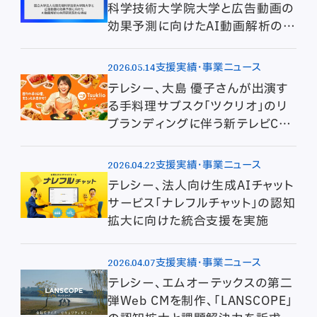
科学技術大学院大学と広告動画の
効果予測に向けたAI動画解析の共
同研究契約を締結
2026.05.14
支援実績・事業ニュース
テレシー、大島 優子さんが出演す
る手料理サブスク「ツクリオ」のリ
ブランディングに伴う新テレビCM
の制作・放映を担当
2026.04.22
支援実績・事業ニュース
テレシー、法人向け生成AIチャット
サービス「ナレフルチャット」の認知
拡大に向けた統合支援を実施
2026.04.07
支援実績・事業ニュース
テレシー、エムオーテックスの第二
弾Web CMを制作、「LANSCOPE」