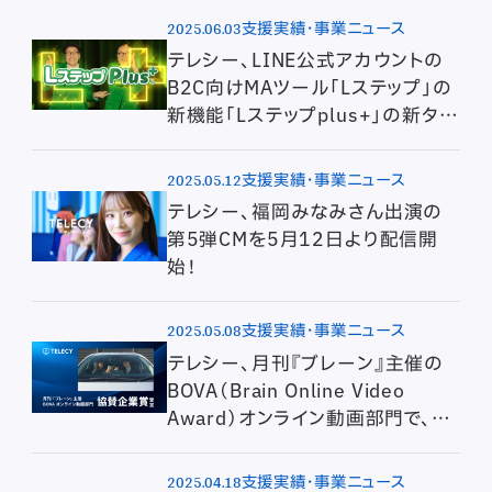
2025.06.03
支援実績・事業ニュース
テレシー、LINE公式アカウントの
B2C向けMAツール「Lステップ」の
新機能「Lステップplus+」の新タク
シーCMの制作・放映を担当！
2025.05.12
支援実績・事業ニュース
テレシー、福岡みなみさん出演の
第5弾CMを5月12日より配信開
始！
2025.05.08
支援実績・事業ニュース
テレシー、月刊『ブレーン』主催の
BOVA（Brain Online Video
Award）オンライン動画部門で、ク
リエイティブチーム所属の竹ノ内
希衣が協賛企業賞を受賞
2025.04.18
支援実績・事業ニュース