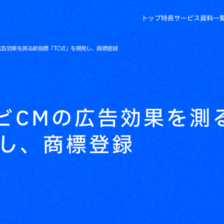
トップ
特長
サービス
資料一
広告効果を測る新指標「TCVI」を開発し、商標登録
ビCMの広告効果を測
発し、商標登録