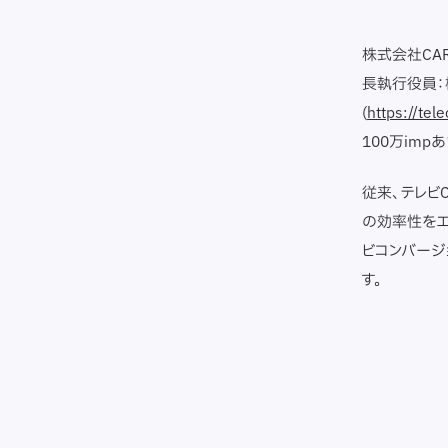
株式会社CA
長執行役員：
(
https://tele
100万im
従来、テレビ
の効率性をエ
ビコンバージ
す。