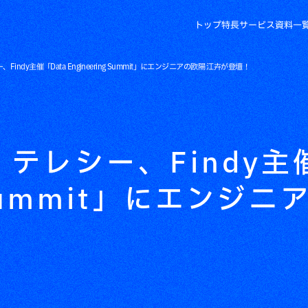
トップ
特長
サービス
資料一
indy主催「Data Engineering Summit」にエンジニアの欧陽 江卉が登壇！
テレシー、Findy主催
g Summit」にエンジ