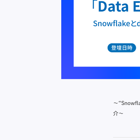
～“Snow
介〜