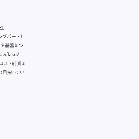
PL
ングパートナ
ータ基盤につ
flakeと
のコスト削減に
の目指してい