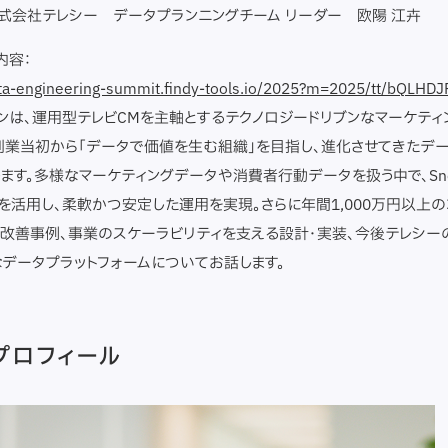
式会社テレシー データプランニングチーム リーダー 欧陽 江卉
内容：
ata-engineering-summit.findy-tools.io/2025?m=2025/tt/bQLHDJ
ンは、運用型テレビCMを主軸とするテクノロジードリブンなマーケティ
創業当初から「データで価値を生む組織」を目指し、進化させてきたデ
ます。多様なマーケティングデータや消費者行動データを扱う中で、Snow
loudを活用し、柔軟かつ安定した運用を実現。さらに年間1,000万円以上
改善事例、事業のスケーラビリティを支える設計・実装、今後テレシー
データプラットフォームについてお話します。
プロフィール