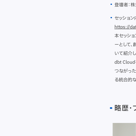
登壇者：株
セッション
https://d
本セッショ
ーとして、
いて紹介し
dbt C
つながった
る統合的な
略歴・