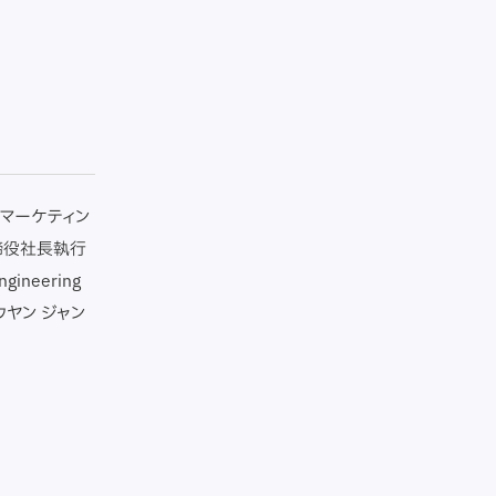
型マーケティン
締役社長執行
neering
ウヤン ジャン