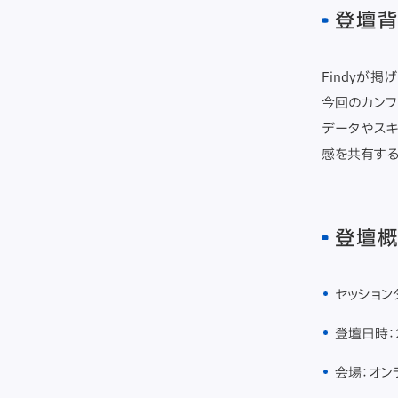
登壇
Findyが
今回のカンフ
データやスキ
感を共有する
登壇
セッション
登壇日時：2
会場：オン