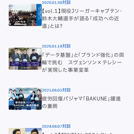
2026.01.30
対談
【vol.1】現役Jリーガーキャプテン・
鈴木大輔選手が語る「成功への近
道」とは？
2026.01.14
対談
「データ基盤」と「ブランド強化」の両
輪で挑む スヴェンソン×テレシー
が実現した事業変革
2025.06.05
対談
疲労回復パジャマ「BAKUNE」躍進
の裏側
2024.08.07
対談