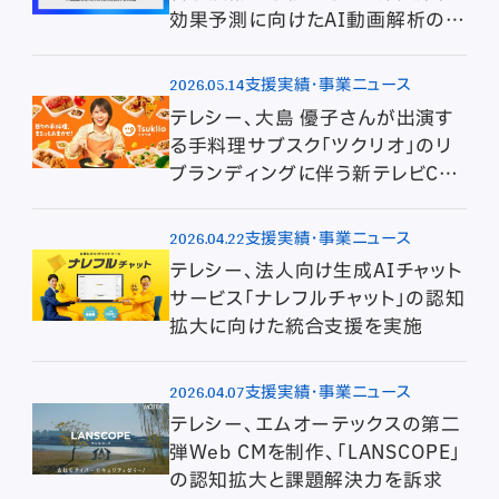
効果予測に向けたAI動画解析の共
同研究契約を締結
2026.05.14
支援実績・事業ニュース
テレシー、大島 優子さんが出演す
る手料理サブスク「ツクリオ」のリ
ブランディングに伴う新テレビCM
の制作・放映を担当
2026.04.22
支援実績・事業ニュース
テレシー、法人向け生成AIチャット
サービス「ナレフルチャット」の認知
拡大に向けた統合支援を実施
2026.04.07
支援実績・事業ニュース
テレシー、エムオーテックスの第二
弾Web CMを制作、「LANSCOPE」
の認知拡大と課題解決力を訴求