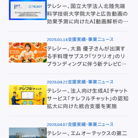
テレシー、国立大学法人北陸先端
科学技術大学院大学と広告動画の
効果予測に向けたAI動画解析の共
同研究契約を締結
2026.05.14
支援実績・事業ニュース
テレシー、大島 優子さんが出演す
る手料理サブスク「ツクリオ」のリ
ブランディングに伴う新テレビCM
の制作・放映を担当
2026.04.22
支援実績・事業ニュース
テレシー、法人向け生成AIチャット
サービス「ナレフルチャット」の認知
拡大に向けた統合支援を実施
2026.04.07
支援実績・事業ニュース
テレシー、エムオーテックスの第二